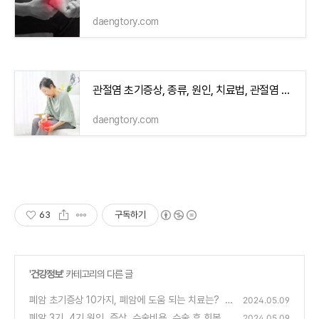
daengtory.com
관절염 초기증상, 종류, 원인, 치료법, 관절염 약 부작용까지
daengtory.com
63
구독하기
'
건강정보
' 카테고리의 다른 글
폐암 초기증상 10가지, 폐암에 도움 되는 치료는?
2024.05.09
(4
7)
폐암 3기, 4기 원인, 증상, 수술비용, 수술 후 회복기
2024.05.09