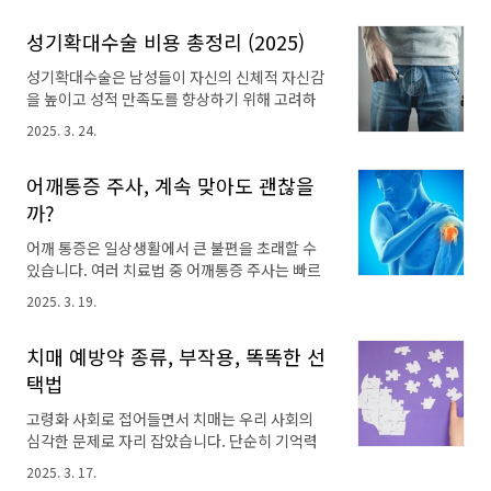
하는 효과적인 치료법입니다. 하지만 수술을 결
성기확대수술 비용 총정리 (2025)
정하기 전에 가장 궁금한 것 중 하나가 바로 고관
절 인공관절 수술 비용일 것입니다. 오늘은 이를
성기확대수술은 남성들이 자신의 신체적 자신감
위해 고관절 인공관절 수술방법, 수술시기, 수술
을 높이고 성적 만족도를 향상하기 위해 고려하
비용에 대해 알아보도록 하겠습니다. 고관절 질
는 수술 중 하나입니다. 하지만 이 수술은 개인의
병 관련 정보고관절 통증 원인 6가지와 해결방법
2025. 3. 24.
신체적 특성과 기대 효과에 따라 다양한 방법과
고관절 수술비용 총정리 (2025)고관절 수술 회
비용이 발생할 수 있습니다. 따라서 신중한 결정
복기간, 재활 언제부터 가능할까?골다공증에 좋
어깨통증 주사, 계속 맞아도 괜찮을
과 충분한 정보 수집이 필수적입니다. 오늘은 이
은 음식 12가지 고관절 인공관절 수술이란? 고관
를 위해 성기확대수술 비용에 대해 알아보도록
까?
절 인공관절 수술은 심하게 손상된 고관절 연골
하겠습니다. ※ 함께 보면 도움 되는 글발기부전
과 뼈를 제거하고, 금속, 플라스틱, 세라믹 등의
어깨 통증은 일상생활에서 큰 불편을 초래할 수
치료방법 TOP 8 알아보기조루 치료법 TOP 8 놓
특수 ..
있습니다. 여러 치료법 중 어깨통증 주사는 빠르
치지 마세요조루수술비용 총정리 (2025)음경확
게 통증을 완화해 주는 효과 덕분에 많은 사람들
대수술 비용 총정리 (2025)남자 갱년기 증상 15
2025. 3. 19.
이 선호하는 방법입니다. 하지만 주사를 반복해
가지와 갱년기에 좋은 음식 성기확대수술이
서 맞아도 괜찮은지, 또 주기가 어떻게 되는지에
란? 성기확대수술은 음경의 길이, 두께, 또는 크
치매 예방약 종류, 부작용, 똑똑한 선
대해 궁금해하는 분들이 적지 않습니다. 이에 오
기를 확대하여 자신감 회복과 성 기능 향상을 목
늘은 어깨통증 주사 주기에 대해 자세히 알아보
택법
표로 하는 수술입니다. 이는 주로 남성의 신체적
겠습니다. 어깨통증 주사란? 어깨통증 주사는
콤플렉..
고령화 사회로 접어들면서 치매는 우리 사회의
어깨 관절 또는 주변 조직에 약물을 직접 주입하
심각한 문제로 자리 잡았습니다. 단순히 기억력
여 통증을 완화하고 염증을 줄이는 치료법입니
이 감퇴하는 것을 넘어, 일상생활이 불가능해지
다. 주로 사용되는 약물은 다음과 같습니다. 1. 스
2025. 3. 17.
고 존엄성까지 잃게 만드는 치매는 개인과 가족
테로이드 주사강력한 항염증 효과를 가진 스테로