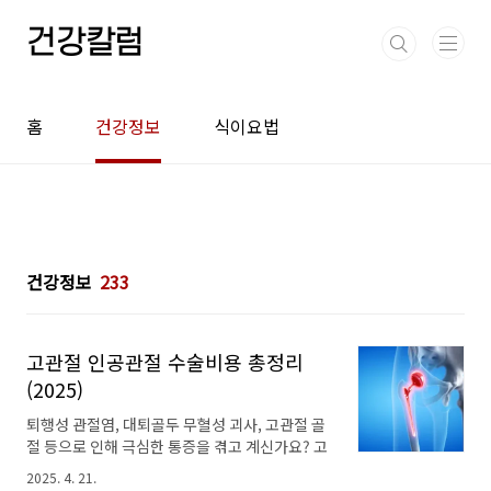
본문 바로가기
건강칼럼
홈
건강정보
식이요법
건강정보
233
고관절 인공관절 수술비용 총정리
(2025)
퇴행성 관절염, 대퇴골두 무혈성 괴사, 고관절 골
절 등으로 인해 극심한 통증을 겪고 계신가요? 고
관절 인공관절 수술은 손상된 고관절을 인공관절
2025. 4. 21.
로 대체하여 통증을 완화하고 운동 기능을 회복