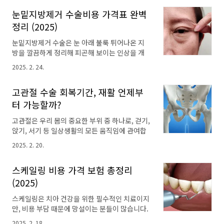
따라 천차만별이므로, 정확한 정보를 바탕으로
과 심미성을 되찾아주는 시술입니다. 튼튼한 인
눈밑지방제거 수술비용 가격표 완벽
신중하게 결정해야 합니다. 오늘은 이를 위해 음
공 치근을 잇몸뼈에 심고, 그 위에 지대주와 인공
경확대수술방법, 수술시기, 수술비용에 대해 알
정리 (2025)
치아를 정교하게 연결하여 마치 원래 치아처럼
아보도록 하겠습니다. 음경확대수술이란? 음
자연스러운 결과를 얻을 수 있습니다. 임플란
눈밑지방제거 수술은 눈 아래 불룩 튀어나온 지
경확대수술은 남성분들이 자신감을 되찾고 성생
트 구성 요소 · ..
방을 깔끔하게 정리해 피곤해 보이는 인상을 개
활의 만족도를 높이기 위해 선택하는 방법 중 하
선해 주는 인기 있는 시술입니다. 만약 이 수술을
나입니다. 이 수술은 음경의 길이 또는 둘레를 늘
2025. 2. 24.
고민 중이시라면, 아마도 수술 비용이 가장 궁금
리는 것을 목표로 하며, 크게 길이 연장술과 둘레
한 부분 중 하나일 텐데요. 하지만 비용은 병원마
확대술 두 가지 방식으로 나뉩니다. 사용되는 방
고관절 수술 회복기간, 재활 언제부
다 다르고, 의사의 경험, 적용되는 기술, 그리고
법과 재료에 따라 접근 방식이 달라집니다. 음
개인의 눈 상태와 같은 여러 요인에 따라 크게 달
터 가능할까?
경확대수술 방법 1. 실리콘 보형물 삽입술인체에
라질 수 있습니다. 오늘은 이를 위해 눈밑지방제
안전한 의..
고관절은 우리 몸의 중요한 부위 중 하나로, 걷기,
거 수술비용에 대해 알아보겠습니다. 눈밑지방
앉기, 서기 등 일상생활의 모든 움직임에 관여합
제거 수술이란? 눈밑지방제거 수술은 눈 밑의 불
니다. 고관절 질환이나 손상으로 인해 수술을 받
룩한 지방을 제거하거나 재배치하여 다크서클과
2025. 2. 20.
으신 분들은 평범한 일상으로 복귀하기 위해 회
피곤해 보이는 인상을 개선하는 시술입니다. 나
복기간과 재활 과정에 대한 궁금증이 많으실 것
이가 들면 피북 처지거나 유전적인 요인으로 인
스케일링 비용 가격 보험 총정리
입니다. 오늘은 고관절 수술 회복기간, 재활 가능
해 눈 밑 지방이 도드라져 보일 수 있는데, 이러한
시기에 대해 알아보도록 하겠습니다. 고관절
(2025)
문제를 해결하여 더욱 생기 있고 젊은 눈매를 만
수술이란? 고관절 수술은 손상된 고관절을 인공
들어줍..
스케일링은 치아 건강을 위한 필수적인 치료이지
관절로 대체하는 수술입니다. 고관절은 엉덩이와
만, 비용 부담 때문에 망설이는 분들이 많습니다.
다리를 연결하는 중요한 관절로, 걷기, 앉기, 서기
잇몸 질환은 심각한 경우 치아를 잃게 되는 원인
등 다양한 움직임에 필수적입니다. 고관절 손상
2025. 2. 18.