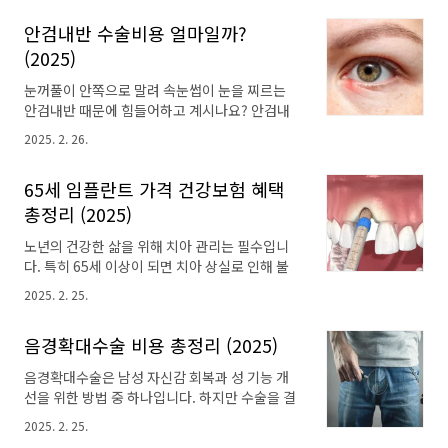
에게 큰 고통을 안겨줍니다. 하지만 절망하기에
이드 약물을 주입하여 염증을 빠르게 감소시키고
안검내반 수술비용 얼마일까?
는 이릅니다. 의학 기술의 발달로 치매 진행을 늦
통증을 완화합니다. 2. 히알루론산 주사관절 윤
추고 증상을 완화하는 다양한 예방약들이 개발되
(2025)
활액과 유사한 히알루론산을 주입하여 관절 운동
었고, 건강한 생활 습관을 통해 치매 발병을 낮출
을 부드럽게 하..
눈꺼풀이 안쪽으로 말려 속눈썹이 눈을 찌르는
수 있습니다. 오늘은 이를 위해 치매 예방약 종류,
안검내반 때문에 힘들어하고 계시나요? 안검내
부작용, 똑똑한 선택법에 대해 알아보겠습니
반은 단순한 미용 문제를 넘어 일상생활에 큰 불
다. 치매 예방약, 왜 중요할까? 치매는 단순한
2025. 2. 26.
편을 줄 수 있는 질환이라, 많은 분들이 수술을 고
기억력 저하가 아니라 일상생활을 방해하는 심각
민하게 됩니다. 하지만 수술을 결정하기 전에 가
한 질환입니다. 2025년 기준, 대한민국 65세 이
65세 임플란트 가격 건강보험 혜택
장 궁금한 건 역시 수술비용 일 것입니다. 그래서
상 노인 중 약 10%가 치매를 겪고 있으며, 이는
오늘은 이를 위해 안검내반 수술방법, 수술시기,
총정리 (2025)
점점 증가하는 추세입니다. 치매 예방약에 대한
수술비용에 대해 알아보도록 하겠습니다. 안검
관심..
노년의 건강한 삶을 위해 치아 관리는 필수입니
내반이란? 안검내반은 눈꺼풀테가 안쪽으로 말
다. 특히 65세 이상이 되면 치아 상실로 인해 불
려 들어가 속눈썹이 눈을 찌르는 질환입니다. 이
편함을 겪는 경우가 많아 임플란트가 주목받고
는 크게 선천적인 원인과 후천적인 원인으로 나
2025. 2. 25.
있습니다. 하지만 "임플란트 가격이 너무 비싼 게
눌 수 있습니다. · 선천적 안검내반주로 아래 눈꺼
아닐까?"라는 걱정이 앞서기 마련인데요. 다행
풀에서 발생하며, 어린아이들에게 흔하게 나타납
음경확대수술 비용 총정리 (2025)
히도 65세 이상 어르신들에게는 건강보험 혜택
니다. · 후천적 안검내반노화, 외상, 염증 등으로
이라는 든든한 지원군이 있습니다. 오늘은 이를
인해 발생하며, 성인에게서 주로 나타납니
음경확대수술은 남성 자신감 회복과 성 기능 개
위해 65세 임플란트 가격과 건강보험 혜택을 활
다. 안검..
선을 위한 방법 중 하나입니다. 하지만 수술을 결
용해 비용을 줄이는 방법을 알아보겠습니
정하기 전 가장 중요한 요소 중 하나는 바로 '비
다. 임플란트란 무엇일까? 임플란트는 인공 치
2025. 2. 25.
용'입니다. 음경확대수술 비용은 다양한 요인에
아를 잇몸뼈에 직접 식립 하여 자연 치아의 기능