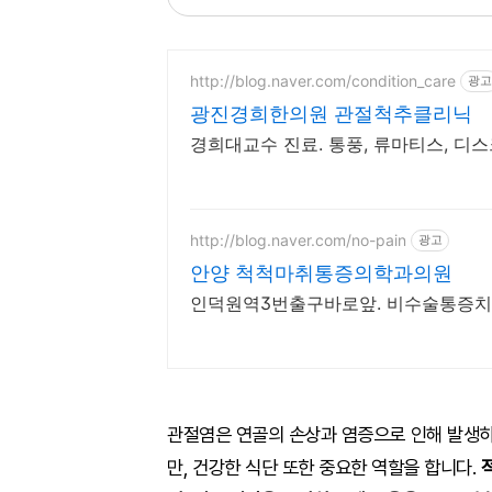
http://blog.naver.com/condition_care
광고
광진경희한의원 관절척추클리닉
경희대교수 진료. 통풍, 류마티스, 디스
http://blog.naver.com/no-pain
광고
안양 척척마취통증의학과의원
인덕원역3번출구바로앞. 비수술통증치료
관절염은 연골의 손상과 염증으로 인해 발생하
만, 건강한 식단 또한 중요한 역할을 합니다.