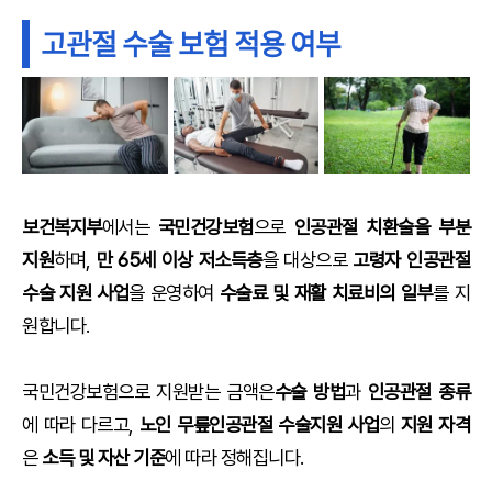
고관절 수술 보험 적용 여부
보건복지부
에서는
국민건강보험
으로
인공관절 치환술을 부분
지원
하며,
만 65세 이상 저소득층
을 대상으로
고령자 인공관절
수술 지원 사업
을 운영하여
수술료 및 재활 치료비의 일부
를 지
원합니다.
국민건강보험으로 지원받는 금액은
수술 방법
과
인공관절 종류
에 따라 다르고,
노인 무릎인공관절 수술지원 사업
의
지원 자격
은
소득 및 자산 기준
에 따라 정해집니다.