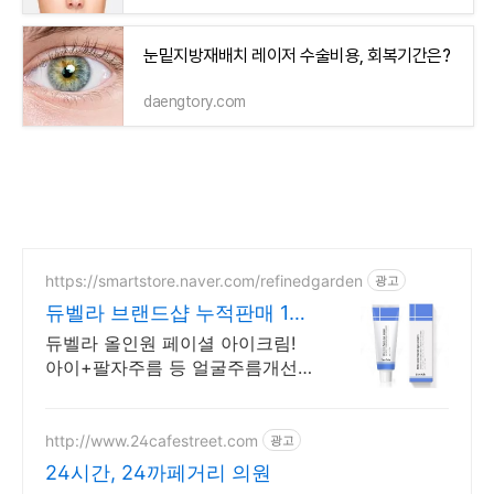
눈밑지방재배치 레이저 수술비용, 회복기간은?
daengtory.com
https://smartstore.naver.com/refinedgarden
광고
듀벨라 브랜드샵 누적판매 10
만개 돌파!!
듀벨라 올인원 페이셜 아이크림!
아이+팔자주름 등 얼굴주름개선
식약처인증 화장품 여름철 축축쳐
지는 얼굴과 눈밑꺼짐에도 주름개
선 기능성화장품 듀벨라 페이셜 아
http://www.24cafestreet.com
광고
이크림
24시간, 24까페거리 의원