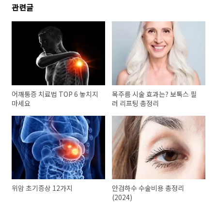
관련글
어깨통증 치료법 TOP 6 놓치지
목주름 시술 효과는? 보톡스 필
마세요
러 리프팅 총정리
위암 초기증상 12가지
안검하수 수술비용 총정리
(2024)