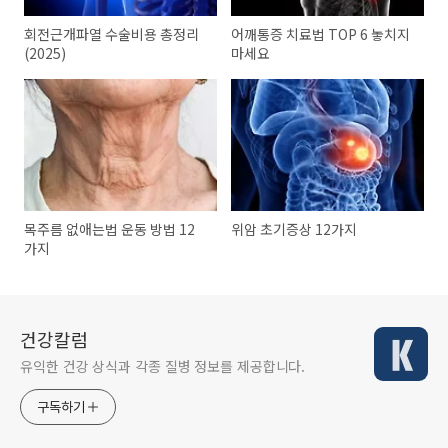
회전근개파열 수술비용 총정리
어깨통증 치료법 TOP 6 놓치지
(2025)
마세요
목주름 없애는법 운동 방법 12
위암 초기증상 12가지
가지
건강칼럼
유익한 건강 상식과 각종 질병 정보를 제공합니다.
구독하기