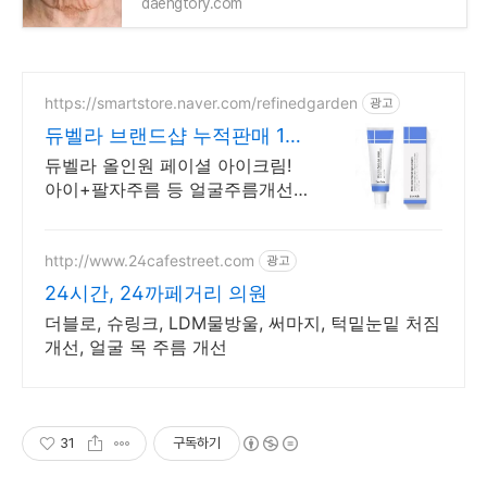
daengtory.com
https://smartstore.naver.com/refinedgarden
광고
듀벨라 브랜드샵 누적판매 10
만개 돌파!!
듀벨라 올인원 페이셜 아이크림!
아이+팔자주름 등 얼굴주름개선
식약처인증 화장품 여름철 축축쳐
지는 얼굴과 눈밑꺼짐에도 주름개
선 기능성화장품 듀벨라 페이셜 아
http://www.24cafestreet.com
광고
이크림
24시간, 24까페거리 의원
더블로, 슈링크, LDM물방울, 써마지, 턱밑눈밑 처짐
개선, 얼굴 목 주름 개선
31
구독하기