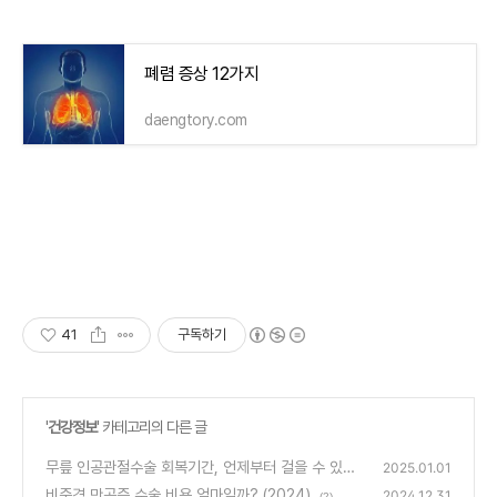
폐렴 증상 12가지
daengtory.com
41
구독하기
'
건강정보
' 카테고리의 다른 글
무릎 인공관절수술 회복기간, 언제부터 걸을 수 있을
2025.01.01
까?
비중격 만곡증 수술 비용 얼마일까? (2024)
(3)
2024.12.31
(2)