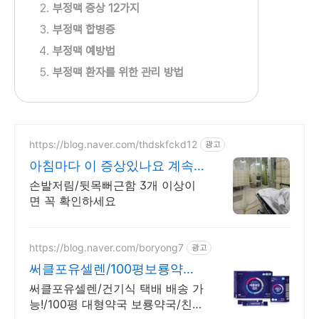
부정맥 증상 12가지
부정맥 합병증
부정맥 예방법
부정맥 환자를 위한 관리 방법
https://blog.naver.com/thdskfckd12
광고
아침마다 이 증상있나요 계속
방치하시면 큰일납니다.
손발저림/뒷목뻐근함 3개 이상이
면 꼭 확인하세요
https://blog.naver.com/boryong7
광고
써클포유셀렌/100평보룡약국
대형약국/태릉입구,육사 근처
써클포유셀렌/건기식 택배 배송 가
능!/100평 대형약국 보룡약국/친절