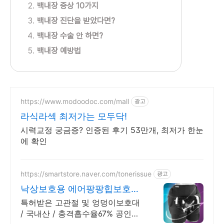
백내장 증상 10가지
백내장 진단을 받았다면?
백내장 수술 안 하면?
백내장 예방법
https://www.modoodoc.com/mall
광고
라식라섹 최저가는 모두닥!
시력교정 궁금증? 인증된 후기 53만개, 최저가 한눈
에 확인
https://smartstore.naver.com/tonerissue
광고
낙상보호용 에어팡팡힙보호대
1+1 상품 할인
특허받은 고관절 및 엉덩이보호대
/ 국내산 / 충격흡수율67% 공인기